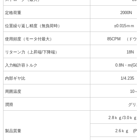
定格荷重
2000N （
位置繰り返し精度（無負荷時）
±0.015ｍｍ /
使用頻度（モータ付最大）
85CPM （ドウェ
リターン力（上昇端/下降端）
18N /
入力軸許容トルク
0.8N・m(G0
内部ギヤ比
1/4.235 
周囲温度
10～
潤滑
グリ
2.8ｋｇ/3.0ｋｇ 
製品質量
2.6ｋｇ (POS