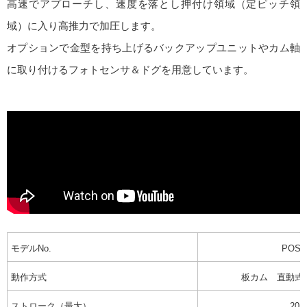
高速でアプローチし、速度を落とし押付け領域（定ピッチ領
域）に入り高推力で加圧します。
オプションで金型を持ち上げるバックアップユニットやカム軸
に取り付けるフォトセンサ＆ドグを用意しています。
モデルNo.
POS0
動作方式
板カム 直動式
ストローク（最大）
20