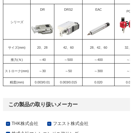
DR
DRS2
EAC
PO
シリーズ
サイズ(mm)
20、28
42、60
28、42、60
32、4
推力(Ｎ)
～40
～500
～400
～3
ストローク(mm)
～30
～50
～300
～3
精度(mm)
0.003/0.01
0.003/0.015
0.020
0.01
この製品の取り扱いメーカー
THK株式会社
フエスト株式会社