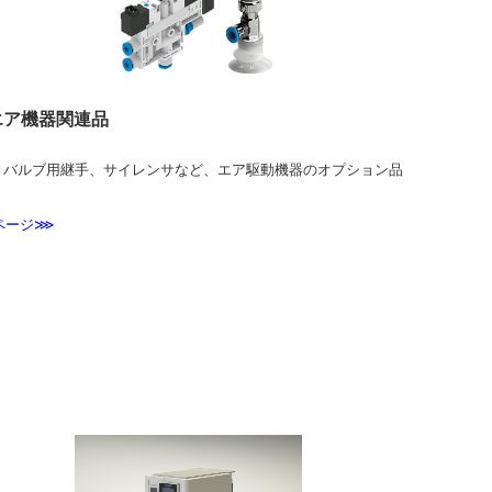
エア機器関連品
L、バルブ用継手、サイレンサなど、エア駆動機器のオプション品
。
ページ⋙