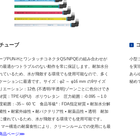
チューブ
ーブPUN-HとワンタッチコネクタQS/NPQEの組み合わせが
小型
の最適かつトラブルのない動作を常に保証します。耐加水分
を実現
れているため、水が飛散する環境でも使用可能なので、多く
あら
ケーションに最適です。
サイズ：φ2 ～ φ16 mm の9サイズ
秘め
リエーション：12色 (不透明/半透明)ゾーンごとに色分けでき
材質：TPE-U(PU) ポリウレタン
圧力範囲：-0.095 ～1.0
度範囲：-35～ 60 ℃
食品等級*：FDA指定材質 • 耐加水分解
細菌性 • 耐紫外線性 •
耐バクテリア性
•
耐薬品性
• 透明
耐加
に優れているため、水が飛散する環境でも使用可能です。
ポリマー構造の耐腐食性により、クリーンルームでの使用にも最
商品ページ⋙