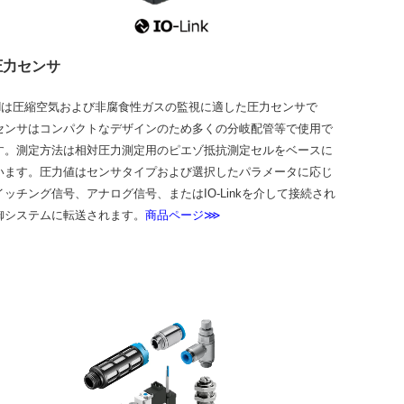
圧力センサ
ANは圧縮空気および⾮腐⾷性ガスの監視に適した圧⼒センサで
センサはコンパクトなデザインのため多くの分岐配管等で使⽤で
す。測定⽅法は相対圧⼒測定⽤のピエゾ抵抗測定セルをベースに
います。圧⼒値はセンサタイプおよび選択したパラメータに応じ
イッチング信号、アナログ信号、またはIO-Linkを介して接続され
御システムに転送されます。
商品ページ⋙