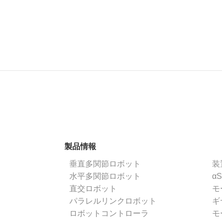
製品情報
垂直多関節ロボット
装
水平多関節ロボット
α
直交ロボット
モ
パラレルリンクロボット
ギ
ロボットコントローラ
モ