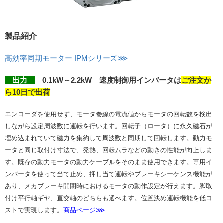
製品紹介
高効率同期モーター IPMシリーズ⋙
出力
0.1kW～2.2kW 速度制御用インバータは
ご注文か
ら10日で出荷
エンコーダを使用せず、モータ巻線の電流値からモータの回転数を検出
しながら設定周波数に運転を行います。回転子（ロータ）に永久磁石が
埋め込まれていて磁力を集約して周波数と同期して回転します。動力モ
ータと同じ取付け寸法で、発熱、回転ムラなどの動きの性能が向上しま
す。既存の動力モータの動力ケーブルをそのまま使用できます。専用イ
ンバータを使って当て止め、押し当て運転やブレーキシーケンス機能が
あり、メカブレーキ開閉時におけるモータの動作設定が行えます。脚取
付け平行軸ギヤ、直交軸のどちらも選べます。位置決め運転機能を低コ
ストで実現します。
商品ページ⋙