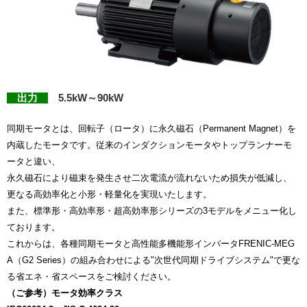
出力
5.5kW～90kW
同期モータとは、回転子（ロータ）に永久磁石（Permanent Magnet）を
内蔵したモータです。従来のインダクションモータやトップランナーモ
ータと違い、
永久磁石により磁束を発生させ二次電流が流れないため損失が低減し、
更なる高効率化と小形・軽量化を実現いたします。
また、標準形・高効率形・超高効率形シリーズの3モデルをメニュー化し
ております。
これからは、各種同期モータと高性能多機能形インバータFRENIC-MEG
A（G2 Series）の組み合わせによる"次世代同期ドライブシステム"で更な
る省エネ・省スペースをご検討ください。
（ご参考）モータ効率クラス