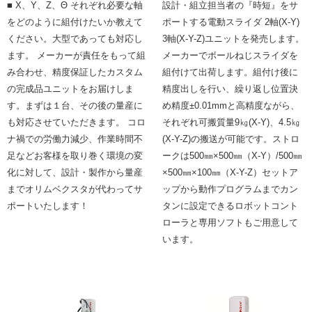
■ X、Y、Z、Θ それぞれ必要な軸
設計・組立担当者の『時短』をサ
をどのように組付けたいか教えて
ポートする電動スライダ 2軸(X-Y)
ください。大型であっても対応し
3軸(X-Y-Z)ユニットを発売します。
ます。 メーカーが責任をもって組
メーカーでボールねじスライダを
み合わせ、精度保証したカスタム
組付けて出荷します。組付け後に
の完成品ユニットをお届けしま
精度出しを行い、繰り返し位置決
す。まずは１台、その後の量産に
め精度±0.01mmと高精度ながら、
も対応させていただきます。 コロ
それぞれ可搬質量9㎏(X-Y)、4.5㎏
ナ禍での労働力減少、作業時間不
(X-Y-Z)の搬送が可能です。
ストロ
足などお客様を取り巻く環境の変
ークは500㎜×500㎜（X-Y）/500㎜
化に対して、設計・製作から量産
×500㎜×100㎜（X-Y-Z）セットア
までオリムベクスタが代わってサ
ップから動作プログラムまでカン
ポートいたします！
タンに設定できるロボットコント
ローラと専用ソフトもご用意して
います。