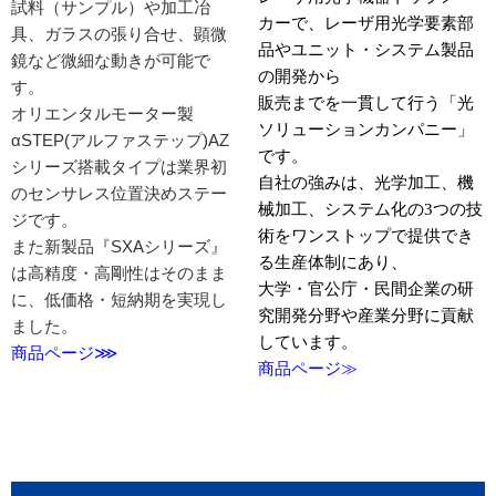
試料（サンプル）や加工冶
カー
で、
レーザ用光学要素部
具、ガラスの張り合せ、顕微
品やユニット・システム製品
鏡など微細な動きが可能で
の開発から
す。
販売までを一貫して行う「光
オリエンタルモーター製
ソリューションカンパニー」
αSTEP(アルファステップ)AZ
です。
シリーズ搭載タイプは業界初
自社の強みは、光学加工、機
のセンサレス位置決めステー
械加工、システム化の
3
つの技
ジです。
術をワンストップで提供でき
また新製品『SXAシリーズ』
る生産体制にあり、
は高精度・高剛性はそのまま
大学・官公庁・民間企業の研
に、低価格・短納期を実現し
究開発分野や産業分野に貢献
ました。
しています。
商品ページ⋙
商品ページ
≫