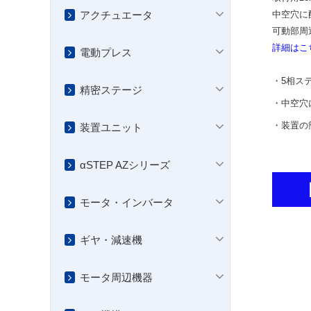
中空穴に
アクチュエータ
可動部周
詳細はこ
電動プレス
・5相ス
精密ステージ
・中空穴
・装置の
装置ユニット
αSTEP AZシリーズ
モータ・インバータ
ギヤ・減速機
モータ周辺機器