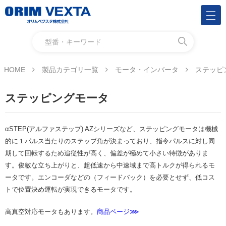
HOME
製品カテゴリ一覧
モータ・インバータ
ステッピ
ステッピングモータ
αSTEP(アルファステップ) AZシリーズなど、ステッピングモータは機械
的に１パルス当たりのステップ角が決まっており、指令パルスに対し同
期して回転するため追従性が高く、偏差が極めて小さい特徴がありま
す。俊敏な立ち上がりと、超低速から中速域まで高トルクが得られるモ
ータです。エンコーダなどの（フィードバック）を必要とせず、低コス
トで位置決め運転が実現できるモータです。
高真空対応モータもあります。
商品ページ⋙