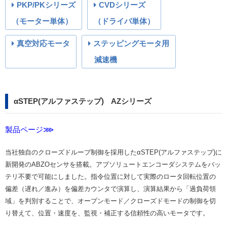
PKP/PKシリーズ
CVDシリーズ
（モーター単体）
（ドライバ単体）
真空対応モータ
ステッピングモータ用
減速機
αSTEP(アルファステップ) AZシリーズ
製品ページ⋙
当社独自のクローズドループ制御を採用したαSTEP(アルファステップ)に
新開発のABZOセンサを搭載。アブソリュートエンコーダシステムをバッ
テリ不要で可能にしました。指令位置に対して実際のロータ回転位置の
偏差（遅れ／進み）を偏差カウンタで演算し、演算結果から「過負荷領
域」を判別することで、オープンモード／クローズドモードの制御を切
り替えて、位置・速度を、監視・補正する信頼性の高いモータです。