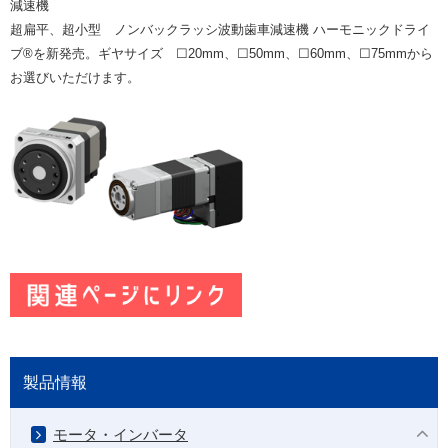
減速機
超扁平、超小型 ノンバックラッシ波動歯車減速機 ハーモニックドライ
ブ®を新発売。
ギヤサイズ ☐20mm、☐50mm、☐60mm、☐75mmから
お選びいただけます。
製品情報
モータ・インバータ