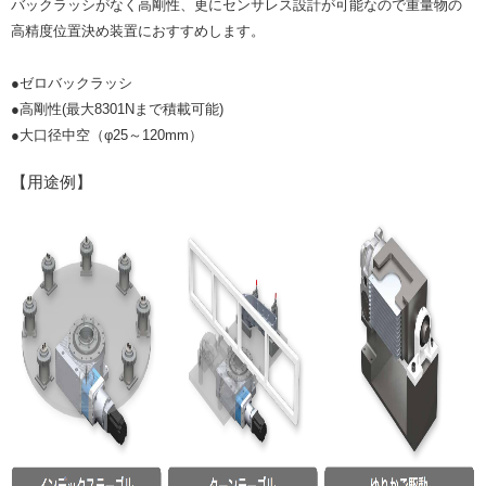
バックラッシがなく高剛性、更にセンサレス設計が可能なので重量物の
高精度位置決め装置におすすめします。
●ゼロバックラッシ
●高剛性(最大8301Nまで積載可能)
●大口径中空（φ25～120mm）
【用途例】