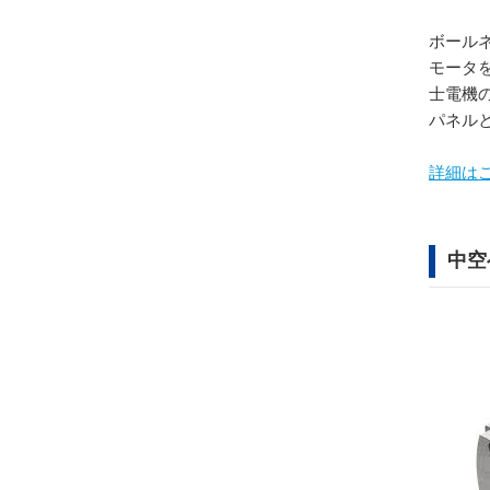
ボール
モータ
士電機
パネル
詳細は
中空