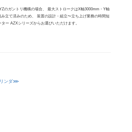
のガントリ機構の場合、 最大ストロークはX軸3000mm・Y軸
が組み立て済みのため、 装置の設計・組立〜立ち上げ業務の時間短
ーター AZXシリーズからお選びいただけます。
シリンダ⋙