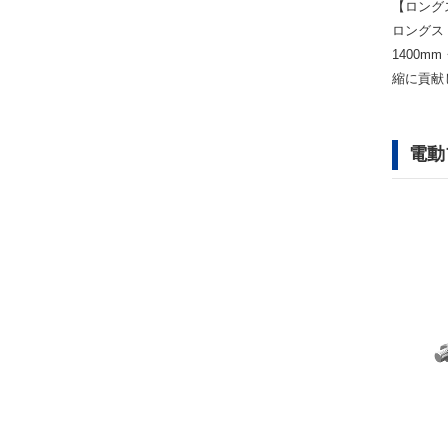
【ロング
ロングス
1400
縮に貢献
電動