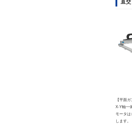
直交
【平面ガ
X-Y軸
モータは
します。