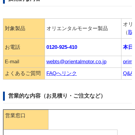
オリ
対象製品
オリエンタルモーター製品
（
取
お電話
0120-925-410
本日
E-mail
webts@orientalmotor.co.jp
orimv
よくあるご質問
FAQへリンク
Q&
営業的な内容（お見積り・ご注文など）
営業窓口