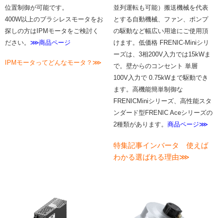
位置制御が可能です。
並列運転も可能）搬送機械を代表
400W以上のブラシレスモータをお
とする自動機械、ファン、ポンプ
探しの方はIPMモータをご検討く
の駆動など幅広い用途にご使用頂
ださい。
⋙商品ページ
けます。低価格 FRENIC-Miniシリ
ーズは、3相200V入力では15kWま
IPMモータってどんなモータ？⋙
で。壁からのコンセント 単層
100V入力で 0.75kWまで駆動でき
ます。
高機能簡単制御な
FRENICMiniシリーズ、高性能スタ
ンダード型FRENIC Aceシリーズの
2種類があります。
商品ページ⋙
特集記事インバータ 使えば
わかる選ばれる理由⋙