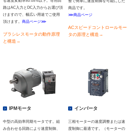
る速度変動率±0.05%以下。専用回
整で簡単に速度制御を可能にした
路はAC入力とDC入力からお選び頂
商品です。
けますので、幅広い用途でご使用
⋙商品ページ
頂けます。
商品ページ⋙
ACスピードコントロールモー
ブラシレスモータの動作原理
タの原理と構造→
と構造→
IPMモータ
インバータ
中型の高効率同期モータです。組
三相モーターの速度調整または速
み合わせる回路により速度制御、
度制御に最適です。（モーターの