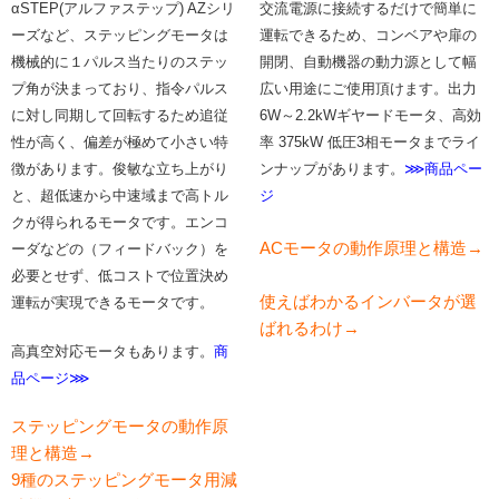
αSTEP(アルファステップ) AZシリ
交流電源に接続するだけで簡単に
ーズなど、ステッピングモータは
運転できるため、コンベアや扉の
機械的に１パルス当たりのステッ
開閉、自動機器の動力源として幅
プ角が決まっており、指令パルス
広い用途にご使用頂けます。出力
に対し同期して回転するため追従
6W～2.2kWギヤードモータ、高効
性が高く、偏差が極めて小さい特
率 375kW 低圧3相モータまでライ
徴があります。俊敏な立ち上がり
ンナップがあります。
⋙商品ペー
と、超低速から中速域まで高トル
ジ
クが得られるモータです。エンコ
ACモータの動作原理と構造→
ーダなどの（フィードバック）を
必要とせず、低コストで位置決め
使えばわかるインバータが選
運転が実現できるモータです。
ばれるわけ→
高真空対応モータもあります。
商
品ページ⋙
ステッピングモータの動作原
理と構造→
9種のステッピングモータ用減