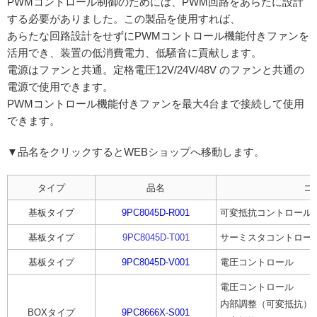
PWMコントロール制御のためには、PWM回路をあらたに設計
する必要がありました。この製品を使用すれば、
あらたな回路設計をせずにPWMコントロール機能付きファンを
活用でき、装置の低消費電力、低騒音に貢献します。
電源はファンと共通。定格電圧12V/24V/48V のファンと共通の
電源で使用できます。
PWMコントロール機能付きファンを最大4台まで接続して使用
できます。
▼品名をクリックするとWEBショップへ移動します。
タイプ
品名
コ
基板タイプ
9PC8045D-R001
可変抵抗コントロール
基板タイプ
9PC8045D-T001
サーミスタコントロー
基板タイプ
9PC8045D-V001
電圧コントロール
電圧コントロール
内部調整（可変抵抗）
BOXタイプ
9PC8666X-S001