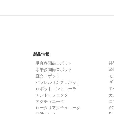
製品情報
垂直多関節ロボット
装
水平多関節ロボット
α
直交ロボット
モ
パラレルリンクロボット
ギ
ロボットコントローラ
モ
エンドエフェクタ
カ
アクチュエータ
コ
ロータリアクチュエータ
A