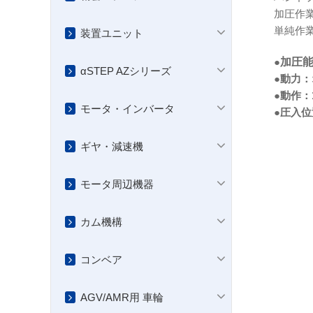
加圧作
単純作
装置ユニット
●
加圧能
αSTEP AZシリーズ
●動力：
●動作
モータ・インバータ
●圧入
ギヤ・減速機
モータ周辺機器
カム機構
コンベア
AGV/AMR用 車輪