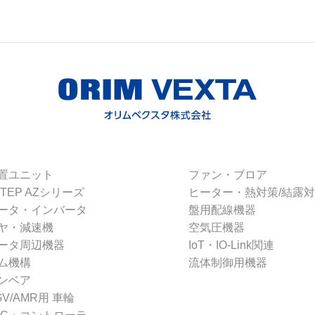
置ユニット
ファン・ブロア
STEP AZシリーズ
ヒーター・熱対策/結露
ータ・インバータ
盤用配線機器
ヤ・減速機
空気圧機器
ータ周辺機器
IoT・IO-Link関連
ム機構
流体制御用機器
ンベア
GV/AMR用 車輪