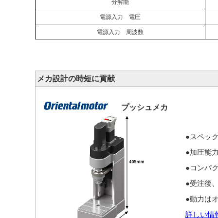
分解能
電源入力 電圧
電源入力 周波数
メカ設計の時短に貢献
プッシュメカ
●スペッ
●加圧能力
●コンパ
●受注後
●動力はオ
詳しい情