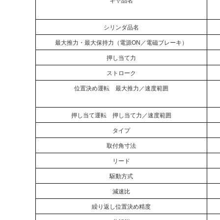
ギヤ品名
シリンダ品名
最大推力・最大保持力
（電源ON／電磁ブレーキ）
押し当て力
ストローク
位置決め運転 最大推力／速度範囲
押し当て運転 押し当て力／速度範囲
タイプ
取付角寸法
リード
駆動方式
減速比
繰り返し位置決め精度