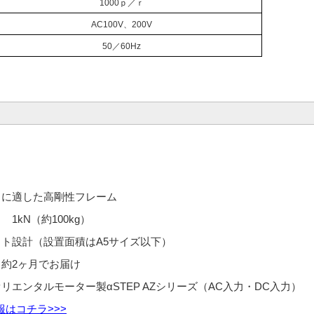
1000ｐ／ｒ
AC100V、200V
50／60Hz
クに適した高剛性フレーム
 1kN（約100kg）
クト設計（設置面積はA5サイズ以下）
、約2ヶ月でお届け
リエンタルモーター製αSTEP AZシリーズ（AC入力・DC入力）
報はコチラ>>>