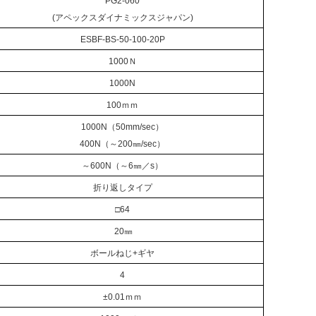
PG2-060
(アペックスダイナミックスジャパン)
ESBF-BS-50-100-20P
1000Ｎ
1000N
100ｍｍ
1000N（50mm/sec）
400N（～200㎜/sec）
～600N（～6㎜／s）
折り返しタイプ
□64
20㎜
ボールねじ+ギヤ
4
±0.01ｍｍ