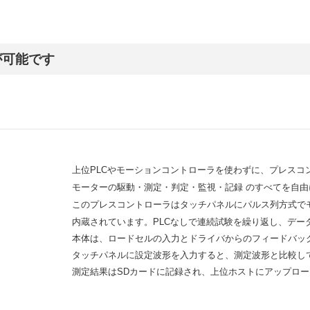
が可能です
上位PLCやモーションコントローラを使わずに、プレスコ
モーターの駆動・測定・判定・監視・記録 のすべてを自
このプレスコントローラはタッチパネルにパルス列方式で
内蔵されています。PLCなしで連続試験を繰り返し、デー
本体は、ロードセルの入力とドライバからのフィードバッ
タッチパネルに設定波形を入力すると、測定波形と比較し
測定結果はSDカードに記録され、上位ホストにアップロ