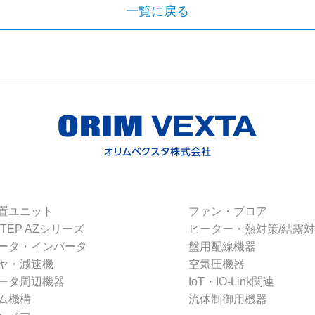
一覧に戻る
置ユニット
ファン・ブロア
STEP AZシリーズ
ヒーター・熱対策/結露
ータ・インバータ
盤用配線機器
ヤ・減速機
空気圧機器
ータ周辺機器
IoT・IO-Link関連
ム機構
流体制御用機器