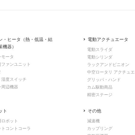
ン・ヒータ（熱・低温・結
電動アクチュエータ
策機器）
電動スライダ
ンモータ
電動シリンダ
盤ファンユニット
ラックアンドピニオン
タ
中空ロータリ アクチュ
・湿度スイッチ
グリッパ・ハンド
ン周辺機器
カム駆動商品
精密ステージ
ット
その他
用ロボット
減速機
ットコントコーラ
カップリング