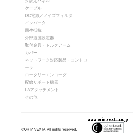
タ設定パネル
ケーブル
DC電源／ノイズフィルタ
インバータ
回生抵抗
外部速度設定器
取付金具・トルクアーム
カバー
ネットワーク対応製品・コントロ
ーラ
ロータリーエンコーダ
配線サポート機器
LAアタッチメント
その他
©ORIM VEXTA. All rights reserved.