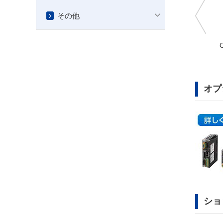
その他
CSG-14-50-2UH-LW-
AZM66ACH-TS10U
SP-A+AZM46A0K
オプ
ショ