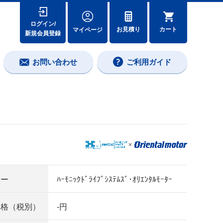
ログイン/
カート
お見積り
マイページ
新規会員登録
お問い合わせ
ご利用ガイド
カー
ﾊｰﾓﾆｯｸﾄﾞﾗｲﾌﾞｼｽﾃﾑｽﾞ･ｵﾘｴﾝﾀﾙﾓｰﾀｰ
価格（税別）
-円