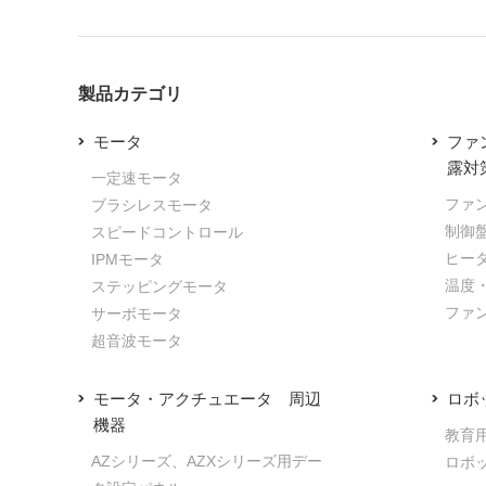
製品カテゴリ
モータ
ファ
露対
一定速モータ
ファ
ブラシレスモータ
制御
スピードコントロール
ヒー
IPMモータ
温度
ステッピングモータ
ファ
サーボモータ
超音波モータ
モータ・アクチュエータ 周辺
ロボ
機器
教育
AZシリーズ、AZXシリーズ用デー
ロボ