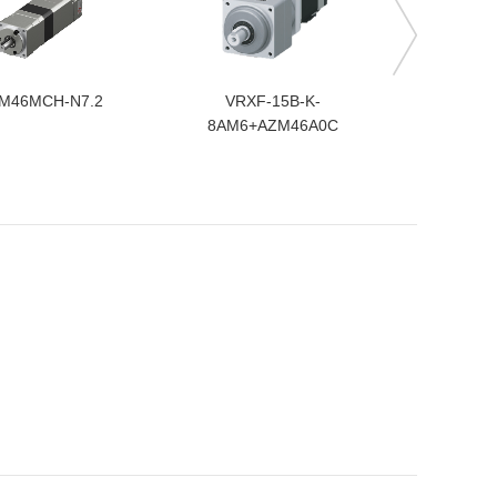
M46MCH-N7.2
VRXF-15B-K-
CSG-14-
8AM6+AZM46A0C
SP-A+