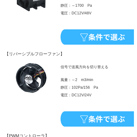
静圧：～1700 Pa
電圧：DC12V/48V
【リバーシブルフローファン】
信号で送風方向を切り替える
風量：～2 m3/min
静圧：102Pa/156 Pa
電圧：DC12V/24V
【PWMコントローラ】