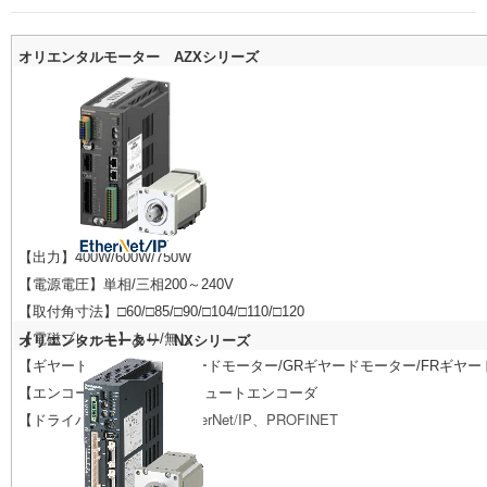
オリエンタルモーター AZXシリーズ
【出力】400W/600W/750W
【電源電圧】単相/三相200～240V
【取付角寸法】□60/□85
/
□90
/
□104
/
□110
/
□120
【電磁ブレーキ】あり/無し
オリエンタルモーター NXシリーズ
【ギヤードタイプ】PSギヤードモーター/GRギヤードモーター/FRギヤ
【エンコーダ】16bitアブソリュートエンコーダ
EtherCAT、EtherNet/IP、PROFINET
【ドライバ】