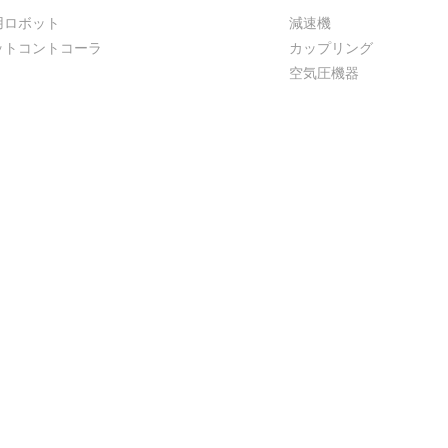
用ロボット
減速機
ットコントコーラ
カップリング
空気圧機器