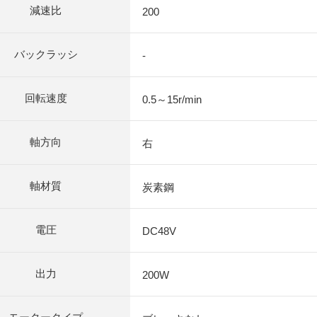
減速比
200
バックラッシ
-
回転速度
0.5～15r/min
軸方向
右
軸材質
炭素鋼
電圧
DC48V
出力
200W