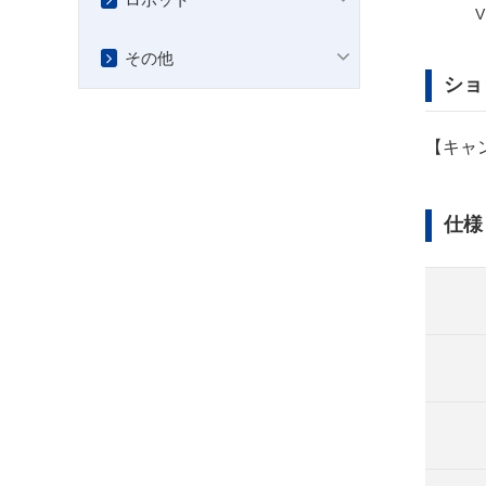
VGLC15-100N50L2A
VGKD22-50N200L2A
V
その他
ショ
【キャ
仕様