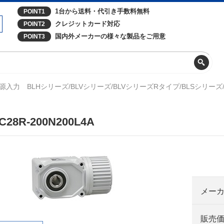
1台から送料・代引き手数料無料
POINT1
クレジットカード対応
POINT2
国内外メーカーの様々な製品をご用意
POINT3
源入力 BLHシリーズ/BLVシリーズ/BLVシリーズRタイプ/BLSシリ
C28R-200N200L4A
メー
販売