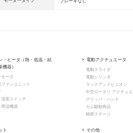
モータータイプ
ブレーキなし
ン・ヒータ（熱・低温・結
電動アクチュエータ
策機器）
電動スライダ
ンモータ
電動シリンダ
盤ファンユニット
ラックアンドピニオン
タ
中空ロータリ アクチュ
・湿度スイッチ
グリッパ・ハンド
ン周辺機器
カム駆動商品
精密ステージ
ット
その他