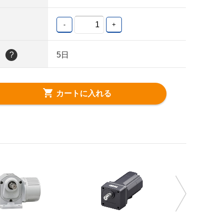
-
+
日
?
5日
カートに入れる