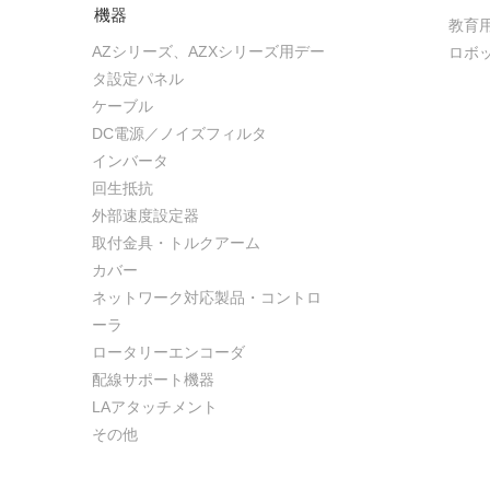
機器
教育
AZシリーズ、AZXシリーズ用デー
ロボ
タ設定パネル
ケーブル
DC電源／ノイズフィルタ
インバータ
回生抵抗
外部速度設定器
取付金具・トルクアーム
カバー
ネットワーク対応製品・コントロ
ーラ
ロータリーエンコーダ
配線サポート機器
LAアタッチメント
その他