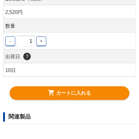
2,520円
数量
-
+
出荷日
?
10日
カートに入れる
関連製品