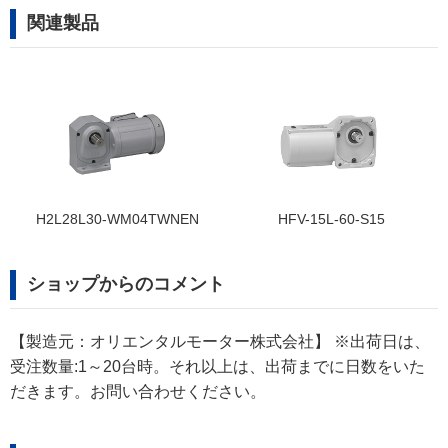
関連製品
L-60-S15
HLMN-28L-900-T40W
FF28L120-MM
ショップからのコメント
【製造元：オリエンタルモーター株式会社】 ※出荷日は、
受注数量:1～20台時。それ以上は、出荷までに日数をいた
だきます。お問い合わせください。