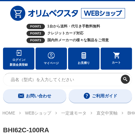
1台から送料・代引き手数料無料
POINT1
クレジットカード対応
POINT2
国内外メーカーの様々な製品をご用意
POINT3
ログイン/
カート
お見積り
マイページ
新規会員登録
お問い合わせ
ご利用ガイド
HOME
WEBショップ
一定速モータ
直交中実軸
BHI
BHI62C-100RA