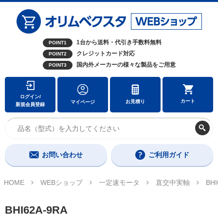
1台から送料・代引き手数料無料
POINT1
クレジットカード対応
POINT2
国内外メーカーの様々な製品をご用意
POINT3
ログイン/
カート
お見積り
マイページ
新規会員登録
お問い合わせ
ご利用ガイド
HOME
WEBショップ
一定速モータ
直交中実軸
BHI
BHI62A-9RA