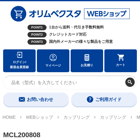
1台から送料・代引き手数料無料
POINT1
クレジットカード対応
POINT2
国内外メーカーの様々な製品をご用意
POINT3
ログイン/
カート
お見積り
マイページ
新規会員登録
お問い合わせ
ご利用ガイド
HOME
WEBショップ
カップリング
カップリング
M
MCL200808