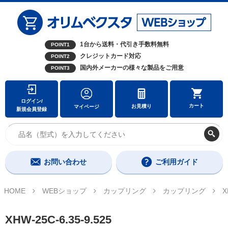
1台から送料・代引き手数料無料
POINT1
クレジットカード対応
POINT2
国内外メーカーの様々な製品をご用意
POINT3
ログイン/
カート
お見積り
マイページ
新規会員登録
お問い合わせ
ご利用ガイド
HOME
WEBショップ
カップリング
カップリング
X
XHW-25C-6.35-9.525