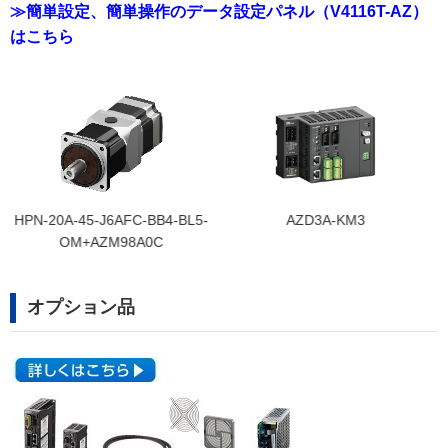
≫
簡単設定、簡単操作のデータ設定パネル（V4116T-AZ）
はこちら
-
AZD3A-KM3
CSG-25-160-2UH-LW-SP-
A+AZM66M0C
オプション品