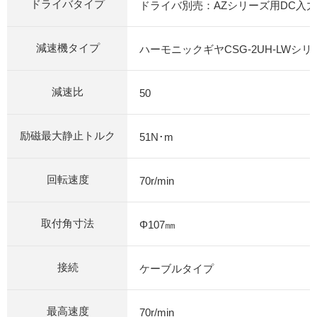
ドライバタイプ
ドライバ別売：AZシリーズ用DC入
減速機タイプ
ハーモニックギヤCSG-2UH-LWシリ
減速比
50
励磁最大静止トルク
51N･m
回転速度
70r/min
取付角寸法
Φ107㎜
接続
ケーブルタイプ
最高速度
70r/min