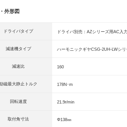
・外形図
ドライバタイプ
ドライバ別売：AZシリーズ用AC入
減速機タイプ
ハーモニックギヤCSG-2UH-LWシ
減速比
160
励磁最大静止トルク
178N･m
回転速度
21.9r/min
取付角寸法
Φ138㎜