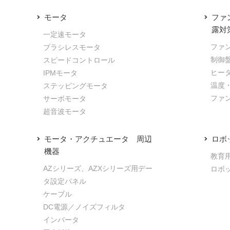
モータ
ファ
露対
一定速モータ
ファ
ブラシレスモータ
制御
スピードコントロール
ヒー
IPMモータ
温度
ステッピングモータ
ファ
サーボモータ
超音波モータ
モータ・アクチュエータ 周辺
ロボ
機器
教育
AZシリーズ、AZXシリーズ用デー
ロボ
タ設定パネル
ケーブル
DC電源／ノイズフィルタ
インバータ