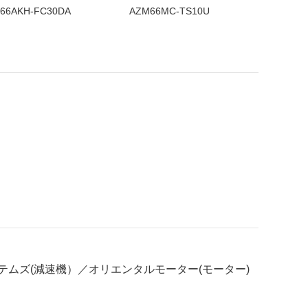
66AKH-FC30DA
AZM66MC-TS10U
AZM46M
ムズ(減速機）／オリエンタルモーター(モーター)