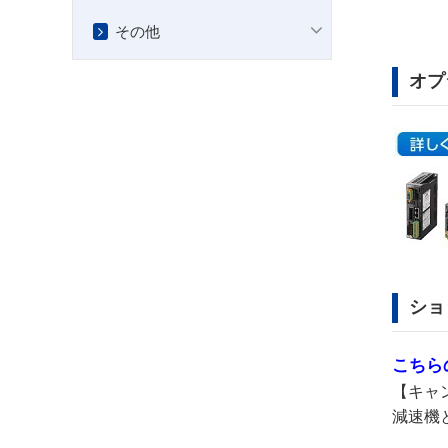
AZM46MKH-TS7.2
AZM46AK-TS30L
その他
オプ
ショ
こちら
【キャ
減速機