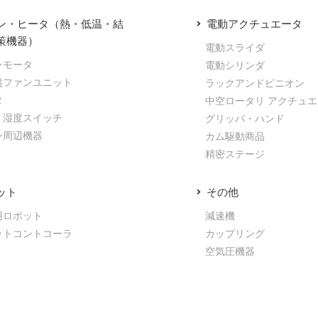
ン・ヒータ（熱・低温・結
電動アクチュエータ
策機器）
電動スライダ
ンモータ
電動シリンダ
盤ファンユニット
ラックアンドピニオン
タ
中空ロータリ アクチュ
・湿度スイッチ
グリッパ・ハンド
ン周辺機器
カム駆動商品
精密ステージ
ット
その他
用ロボット
減速機
ットコントコーラ
カップリング
空気圧機器