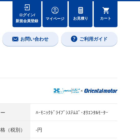
ログイン/
カート
お見積り
マイページ
新規会員登録
お問い合わせ
ご利用ガイド
カー
ﾊｰﾓﾆｯｸﾄﾞﾗｲﾌﾞｼｽﾃﾑｽﾞ･ｵﾘｴﾝﾀﾙﾓｰﾀｰ
価格（税別）
-円