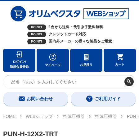
1台から送料・代引き手数料無料
POINT1
クレジットカード対応
POINT2
国内外メーカーの様々な製品をご用意
POINT3
ログイン/
カート
お見積り
マイページ
新規会員登録
お問い合わせ
ご利用ガイド
HOME
WEBショップ
空気圧機器
空気圧機器
PUN-
PUN-H-12X2-TRT