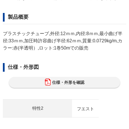
製品概要
プラスチックチューブ,外径:12ｍｍ,内径:8ｍｍ,最小曲げ半
径:33ｍｍ,加圧時許容曲げ半径:62ｍｍ,質量:0.0729kg/m,カ
ラー:赤(半透明）,ロット:1巻50mでの販売
仕様・外形図
仕様・外形を確認
特性2
フエスト