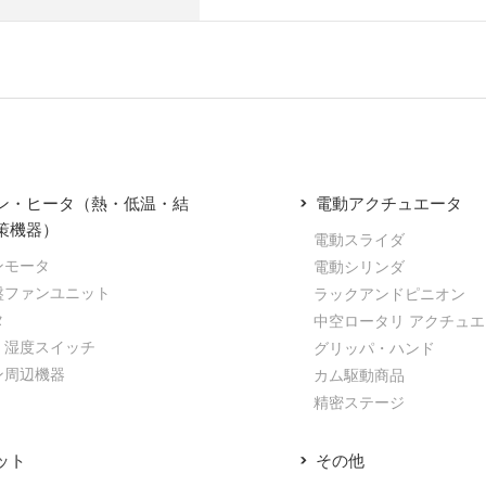
ン・ヒータ（熱・低温・結
電動アクチュエータ
策機器）
電動スライダ
ンモータ
電動シリンダ
盤ファンユニット
ラックアンドピニオン
タ
中空ロータリ アクチュ
・湿度スイッチ
グリッパ・ハンド
ン周辺機器
カム駆動商品
精密ステージ
ット
その他