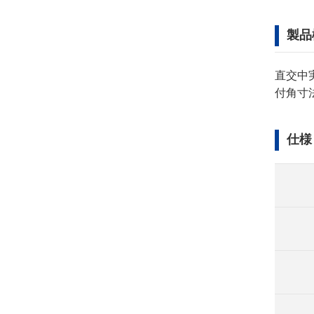
製品
直交中実
付角寸法
仕様