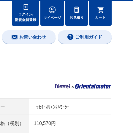
ログイン/
カート
お見積り
マイページ
新規会員登録
お問い合わせ
ご利用ガイド
カー
ﾆｯｾｲ･ｵﾘｴﾝﾀﾙﾓｰﾀｰ
価格（税別）
110,570円