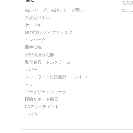
機器
教育
AZシリーズ、AZXシリーズ用デー
ロボ
タ設定パネル
ケーブル
DC電源／ノイズフィルタ
インバータ
回生抵抗
外部速度設定器
取付金具・トルクアーム
カバー
ネットワーク対応製品・コントロ
ーラ
ロータリーエンコーダ
配線サポート機器
LAアタッチメント
その他