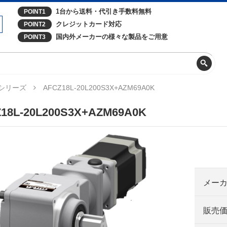
1台から送料・代引き手数料無料
POINT1
クレジットカード対応
POINT2
国内外メーカーの様々な製品をご用意
POINT3
Zシリーズ
AFCZ18L-20L200S3X+AZM69A0K
18L-20L200S3X+AZM69A0K
メー
販売