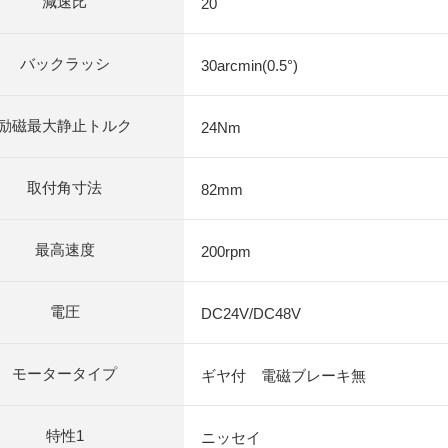
減速比
20
バックラッシ
30arcmin(0.5°)
励磁最大静止トルク
24Nm
取付角寸法
82mm
最高速度
200rpm
電圧
DC24V/DC48V
モータータイプ
ギヤ付 電磁ブレーキ無
特性1
ニッセイ