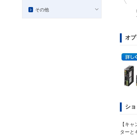
その他
AZM66MK-PS50
AFCZ18S-
30L200S3X+AZM69M0C
オプ
ショ
【キャ
ターと