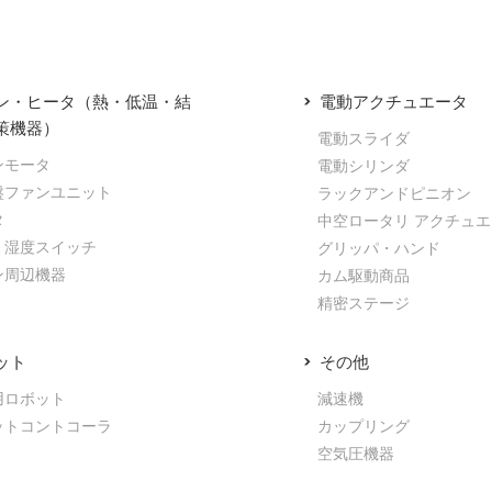
ン・ヒータ（熱・低温・結
電動アクチュエータ
策機器）
電動スライダ
ンモータ
電動シリンダ
盤ファンユニット
ラックアンドピニオン
タ
中空ロータリ アクチュ
・湿度スイッチ
グリッパ・ハンド
ン周辺機器
カム駆動商品
精密ステージ
ット
その他
用ロボット
減速機
ットコントコーラ
カップリング
空気圧機器