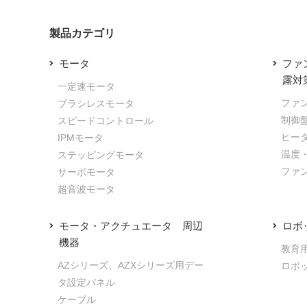
製品カテゴリ
モータ
ファ
露対
一定速モータ
ファ
ブラシレスモータ
制御
スピードコントロール
ヒー
IPMモータ
温度
ステッピングモータ
ファ
サーボモータ
超音波モータ
モータ・アクチュエータ 周辺
ロボ
機器
教育
AZシリーズ、AZXシリーズ用デー
ロボ
タ設定パネル
ケーブル