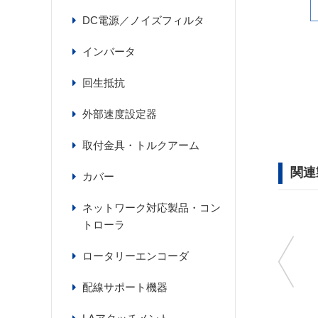
DC電源／ノイズフィルタ
インバータ
回生抵抗
外部速度設定器
取付金具・トルクアーム
関連
カバー
ネットワーク対応製品・コン
トローラ
ロータリーエンコーダ
配線サポート機器
CC020VNF-E2
CC100KHBLMF