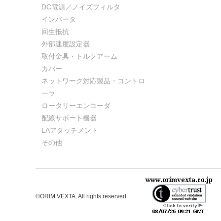
DC電源／ノイズフィルタ
インバータ
回生抵抗
外部速度設定器
取付金具・トルクアーム
カバー
ネットワーク対応製品・コントロ
ーラ
ロータリーエンコーダ
配線サポート機器
LAアタッチメント
その他
©ORIM VEXTA. All rights reserved.