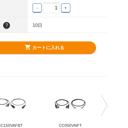
-
+
日
?
10日
カートに入れる
CC150VAFBT
CC050VNFT
CC02