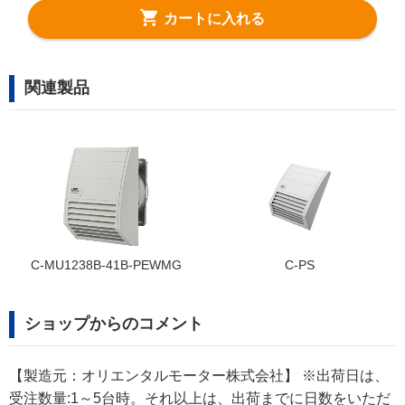
カートに入れる
関連製品
MG
C-PS
C-MU1238B-51B-PELG
ショップからのコメント
【製造元：オリエンタルモーター株式会社】 ※出荷日は、
受注数量:1～5台時。それ以上は、出荷までに日数をいただ