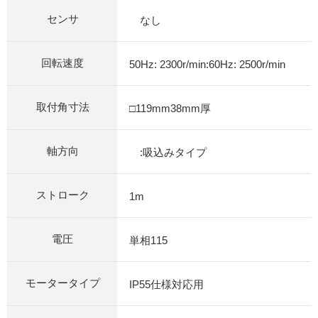
センサ
なし
回転速度
50Hz: 2300r/min:60Hz: 2500r/min
取付角寸法
□119mm38mm厚
軸方向
:吸込みタイプ
ストローク
1m
電圧
単相115
モータータイプ
IP55仕様対応用