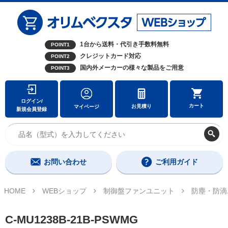
1台から送料・代引き手数料無料
POINT1
クレジットカード対応
POINT2
国内外メーカーの様々な製品をご用意
POINT3
ログイン/
カート
お見積り
マイページ
新規会員登録
お問い合わせ
ご利用ガイド
HOME
WEBショップ
制御盤ファンユニット
防塵・防滴
C-MU1238B-21B-PSWMG