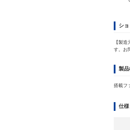
C-MU1238B-51B-
C-MU925S-11-PSWG
PEWLG
ショ
【製造
す。お
製品
搭載ファ
仕様