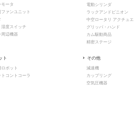
ンモータ
電動シリンダ
盤ファンユニット
ラックアンドピニオン
タ
中空ロータリ アクチュ
・湿度スイッチ
グリッパ・ハンド
ン周辺機器
カム駆動商品
精密ステージ
ット
その他
用ロボット
減速機
ットコントコーラ
カップリング
空気圧機器