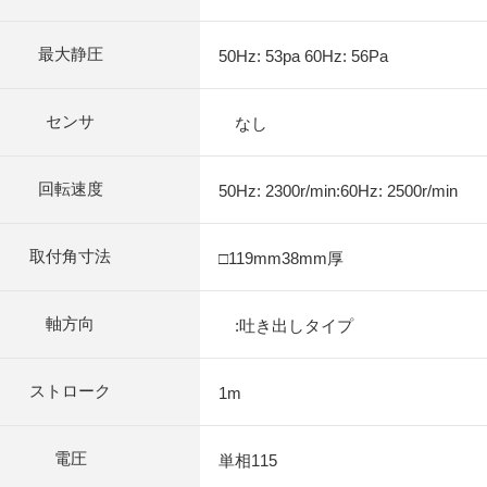
最大静圧
50Hz: 53pa 60Hz: 56Pa
センサ
なし
回転速度
50Hz: 2300r/min:60Hz: 2500r/min
取付角寸法
□119mm38mm厚
軸方向
:吐き出しタイプ
ストローク
1m
電圧
単相115