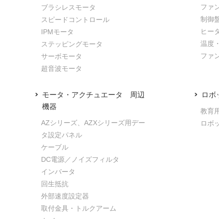
ファ
ブラシレスモータ
制御
スピードコントロール
ヒー
IPMモータ
温度
ステッピングモータ
ファ
サーボモータ
超音波モータ
モータ・アクチュエータ 周辺
ロボ
機器
教育
AZシリーズ、AZXシリーズ用デー
ロボ
タ設定パネル
ケーブル
DC電源／ノイズフィルタ
インバータ
回生抵抗
外部速度設定器
取付金具・トルクアーム