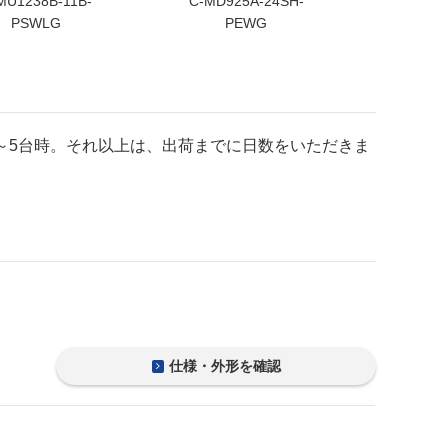
MU1238B-11B-
C-MD925A-24SH-
C-MU12
PSWLG
PEWG
P
1～5台時。それ以上は、出荷までに日数をいただきま
仕様・外形を確認