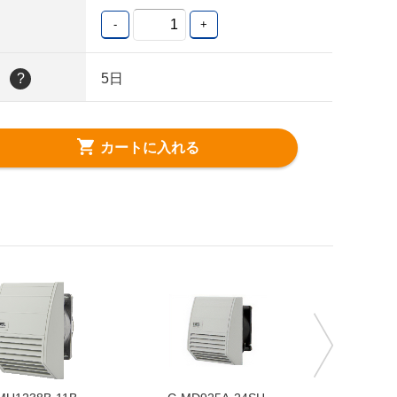
-
+
日
?
5日
カートに入れる