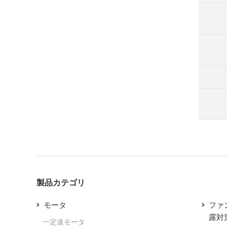
製品カテゴリ
モータ
ファ
露対
一定速モータ