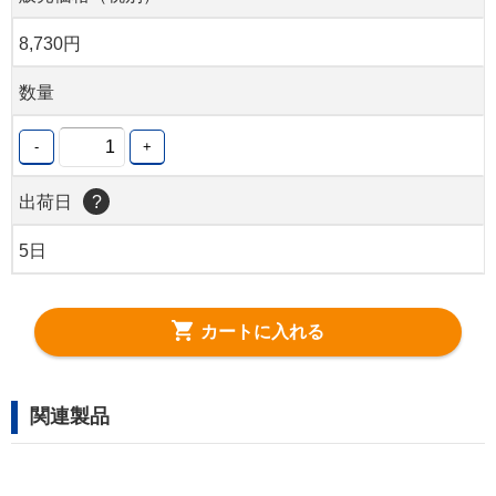
8,730円
数量
-
+
出荷日
?
5日
カートに入れる
関連製品