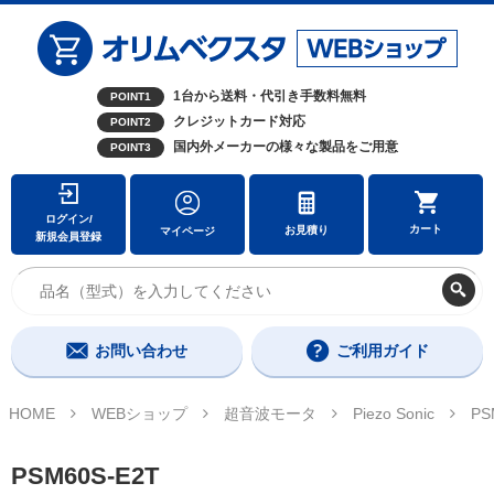
1台から送料・代引き手数料無料
POINT1
クレジットカード対応
POINT2
国内外メーカーの様々な製品をご用意
POINT3
ログイン/
カート
お見積り
マイページ
新規会員登録
お問い合わせ
ご利用ガイド
HOME
WEBショップ
超音波モータ
Piezo Sonic
PS
PSM60S-E2T