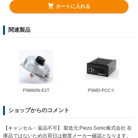
カートに入れる
関連製品
CⅡ.
PSM60S-E
PSM60S-B
ショップからのコメント
【キャンセル・返品不可】 製造元:Piezo Sonic株式会社 在
庫品ではないため出荷日は都度メーカー確認となります。