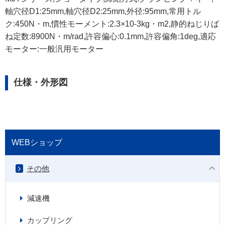
軸穴径D1:25mm,軸穴径D2:25mm,外径:95mm,常用トル
ク:450N・m,慣性モーメント:2.3×10-3kg・m2,静的ねじりば
ね定数:8900N・m/rad,許容偏心:0.1mm,許容偏角:1deg,適応
モーター:一般汎用モーター
仕様・外形図
WEBショップ
その他
減速機
カップリング