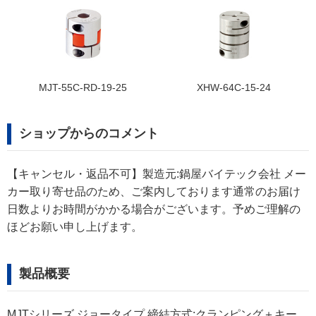
D-19-25
XHW-64C-15-24
XHW-39C-9.5
ショップからのコメント
【キャンセル・返品不可】製造元:鍋屋バイテック会社 メー
カー取り寄せ品のため、ご案内しております通常のお届け
日数よりお時間がかかる場合がございます。予めご理解の
ほどお願い申し上げます。
製品概要
MJTシリーズ,ジョータイプ,締結方式:クランピング＋キー,